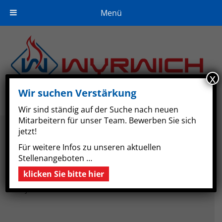
Menü
Zur
Zum
Zur
Hauptnavigation
Inhalt
Fußzeile
springen
springen
springen
x
Wir suchen Verstärkung
Veröffentlicht am
13. April 2017
Wir sind ständig auf der Suche nach neuen
Footer
Mitarbeitern für unser Team. Bewerben Sie sich
jetzt!
News
Für weitere Infos zu unseren aktuellen
Aktuelle Projekte
Stellenangeboten …
Hier erfahren Sie mehr über unsere aktuellen
klicken Sie bitte hier
Projekte …